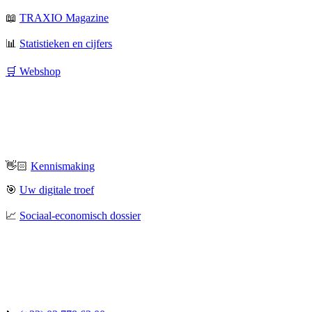
📖
TRAXIO Magazine
📊
Statistieken en cijfers
🛒 Webshop
👋🏻
Kennismaking
🎯
Uw digitale troef
📈
Sociaal-economisch dossier