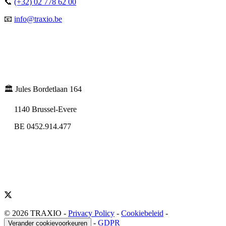
📞
(+32) 02 778 62 00
📧
info@traxio.be
🏛️ Jules Bordetlaan 164
1140 Brussel-Evere
BE 0452.914.477
© 2026 TRAXIO
-
Privacy Policy
-
Cookiebeleid
-
-
GDPR
Verander cookievoorkeuren