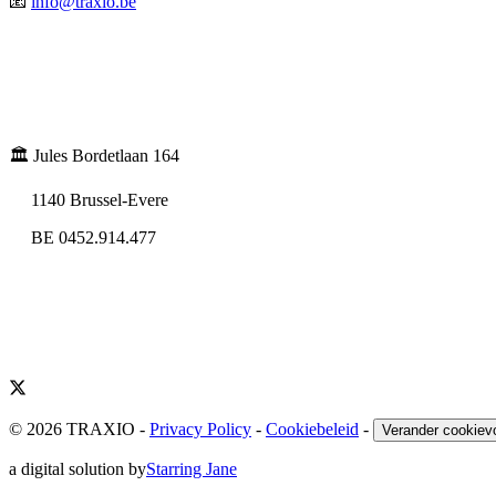
📧
info@traxio.be
🏛️ Jules Bordetlaan 164
1140 Brussel-Evere
BE 0452.914.477
© 2026 TRAXIO
-
Privacy Policy
-
Cookiebeleid
-
Verander cookiev
a digital solution by
Starring Jane