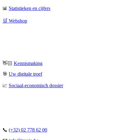
📊
Statistieken en cijfers
🛒 Webshop
👋🏻
Kennismaking
🎯
Uw digitale troef
📈
Sociaal-economisch dossier
📞
(+32) 02 778 62 00