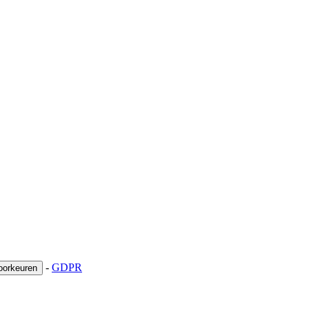
-
GDPR
oorkeuren