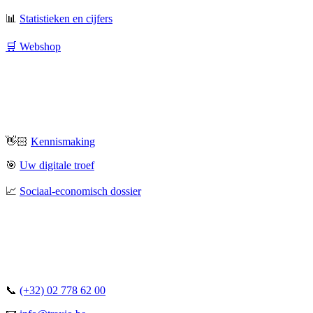
📊
Statistieken en cijfers
🛒 Webshop
👋🏻
Kennismaking
🎯
Uw digitale troef
📈
Sociaal-economisch dossier
📞
(+32) 02 778 62 00