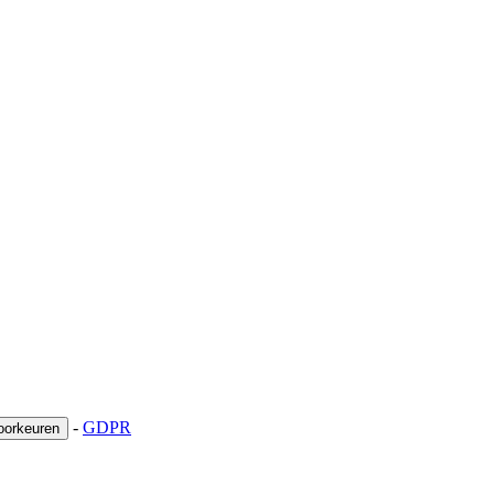
-
GDPR
oorkeuren