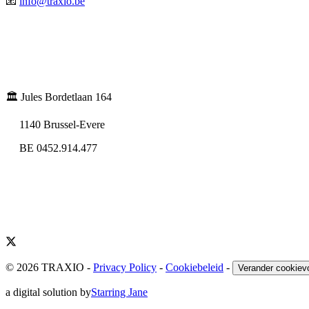
📧
info@traxio.be
🏛️ Jules Bordetlaan 164
1140 Brussel-Evere
BE 0452.914.477
© 2026 TRAXIO
-
Privacy Policy
-
Cookiebeleid
-
Verander cookiev
a digital solution by
Starring Jane