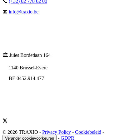
📞
(+32) 02 778 62 00
📧
info@traxio.be
🏛️ Jules Bordetlaan 164
1140 Brussel-Evere
BE 0452.914.477
© 2026 TRAXIO
-
Privacy Policy
-
Cookiebeleid
-
-
GDPR
Verander cookievoorkeuren