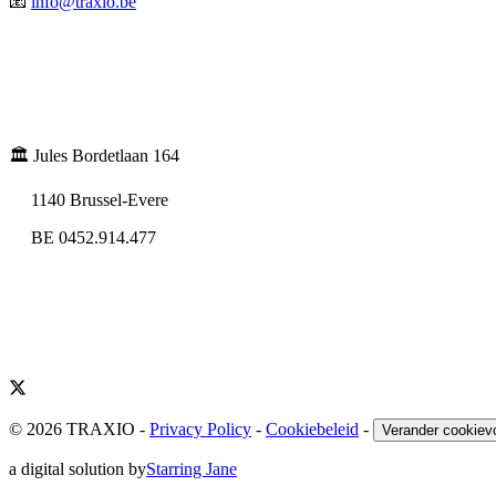
📧
info@traxio.be
🏛️ Jules Bordetlaan 164
1140 Brussel-Evere
BE 0452.914.477
© 2026 TRAXIO
-
Privacy Policy
-
Cookiebeleid
-
Verander cookiev
a digital solution by
Starring Jane