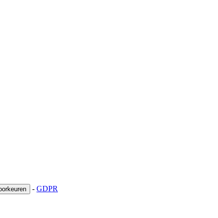
-
GDPR
oorkeuren