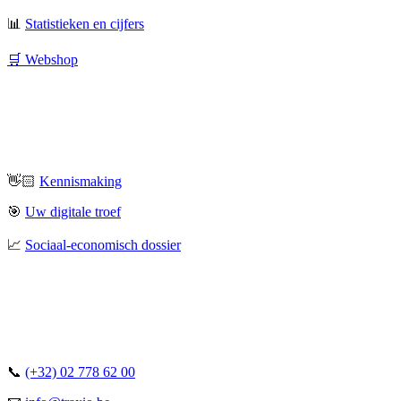
📊
Statistieken en cijfers
🛒 Webshop
👋🏻
Kennismaking
🎯
Uw digitale troef
📈
Sociaal-economisch dossier
📞
(+32) 02 778 62 00