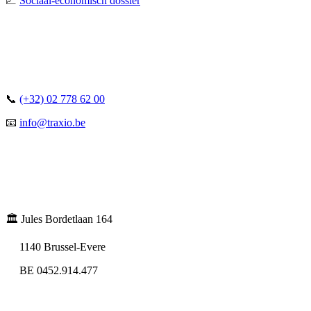
📈
Sociaal-economisch dossier
📞
(+32) 02 778 62 00
📧
info@traxio.be
🏛️ Jules Bordetlaan 164
1140 Brussel-Evere
BE 0452.914.477