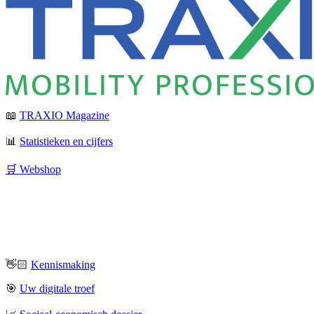
📖
TRAXIO Magazine
📊
Statistieken en cijfers
🛒 Webshop
👋🏻
Kennismaking
🎯
Uw digitale troef