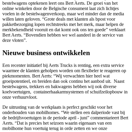
bestelwagens optekenen leert ons Bert Aerts. De groei van het
online winkelen door de Belgische consument laat zich lichtjes
voelen in de bestelwagenverkoop, maar wel minder dan de media
willen laten geloven. “Grote deals met klanten als bpost voor
pakketbezorging lopen rechtstreeks met het merk, maar helpen de
merkbekendheid vooruit en dat komt ook ons ten goede” verklaart
Bert Aerts. “Bovendien hebben we wel aandeel in de service van
deze vloten”.
Nieuwe business ontwikkelen
Een recenter initiatief bij Aerts Trucks is renting, een extra service
waarmee de klanten geholpen worden om flexibeler te reageren op
piekmomenten. Bert Aerts: “Wij verwachten hier heel wat
groeipotentieel, en breiden dan ook continu het aanbod uit. Naast
bestelwagens, trekkers en bakwagens hebben wij ook diverse
koelvoertuigen, containerhaakarmsystemen of schuifzeilopbouw in
onze verhuurvloot.
De uitrusting van de werkplaats is perfect geschikt voor het
onderhouden van mobilhomes. “We stellen een dalperiode vast bij
de bedrijfsvoertuigen in de periode april - juni” commentarieert Bert
Aerts. “Dat is precies het seizoen waarin eigenaars van een
mobilhome hun voertuig terug in orde zetten en we onze