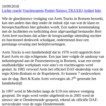
10/09/2018
Lichte vracht
Vrachtwagens
Portret
Nieuws TRAXIO
Artikel
Info
Wie de gloednieuwe vestiging van Aerts Trucks in Bornem bezoekt,
kan niet anders dan diep onder de indruk zijn van wat de klant en
beroepschauffeurs hier geboden wordt. Een nadere kennismaking
met de faciliteiten en toelichting door afgevaardigd bestuurder Bert
Aerts leert nochtans dat achter de hoogwaardige uitstraling nuchter
en functioneel denkwerk schuilgaat, ondersteund door een
jarenlange ervaring met bedrijfsvoertuigen.
Aerts Trucks is een familiebedrijf dat in 1976 werd opgericht door
Karel Aerts en zijn echtgenote. Een jaar later volgde de aankoop van
industriegrond aan de Puursesteenweg in Bornem, waar een eerste
onafhankelijke werkplaats voor auto’s en vrachtwagens werd
gestart. In 1985 verwierf Aerts het officieel DAF-dealership voor de
regio Klein-Brabant en de Rupelstreek. Er kunnen 7 medewerkers
de
aan de slag. Bert & Karin Aerts vervoegen als 2
generatie het
familiebedrijf.
In 1997 werd in Mechelen langs de E19 een nieuwe vestiging
geopend. De regio werd verder uitgebreid en in 2005 werd de
nieuwe site te Dendermonde geopend, erkend als officiële DAF-
servicedealer voor de regio Dendermonde.