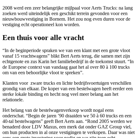
2008 werd een zeer belangrijke mijlpaal voor Aerts Trucks: na lang
zoeken werd uiteindelijk een geschikt terrein gevonden voor een
nieuwbouwvestiging in Bornem. Het zou nog even duren voor de
vestiging echt operationeel kon worden.
Een thuis voor alle vracht
“In de beginperiode spraken we van een klant met een grote vloot
vanaf 15 vrachtwagens” blikt Bert Aerts terug, die samen met zijn
echtgenote en zus Karin het familiebedrijf in de toekomst stuurt. “In
de Europese context van vandaag gaat het al over 80 à 100 trucks
om van een behoorlijke vloot te spreken”.
Klanten voor zware trucks en lichte bedrijfsvoertuigen verschillen
grondig van elkaar. De koper van een bestelwagen heeft eerder een
sterke lokale binding en hecht nog veel meer belang aan het
relationele.
Het belang van de bestelwagenverkoop wordt nogal eens
onderschat. “Begin de jaren ’90 draaiden we 50 à 60 trucks en een
40-tal bestelwagens” geeft Bert Aerts aan. “Rond 2005 werden we
benaderd door LDV Maxus, een merk dat onder GAZ Group viel,
om hun producten in al onze vestigingen te verkopen. Daar was niet
eens een grote investering voor nodig en we zijn toen echt