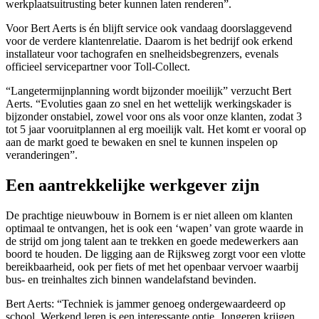
werkplaatsuitrusting beter kunnen laten renderen”.
Voor Bert Aerts is én blijft service ook vandaag doorslaggevend
voor de verdere klantenrelatie. Daarom is het bedrijf ook erkend
installateur voor tachografen en snelheidsbegrenzers, evenals
officieel servicepartner voor Toll-Collect.
“Langetermijnplanning wordt bijzonder moeilijk” verzucht Bert
Aerts. “Evoluties gaan zo snel en het wettelijk werkingskader is
bijzonder onstabiel, zowel voor ons als voor onze klanten, zodat 3
tot 5 jaar vooruitplannen al erg moeilijk valt. Het komt er vooral op
aan de markt goed te bewaken en snel te kunnen inspelen op
veranderingen”.
Een aantrekkelijke werkgever zijn
De prachtige nieuwbouw in Bornem is er niet alleen om klanten
optimaal te ontvangen, het is ook een ‘wapen’ van grote waarde in
de strijd om jong talent aan te trekken en goede medewerkers aan
boord te houden. De ligging aan de Rijksweg zorgt voor een vlotte
bereikbaarheid, ook per fiets of met het openbaar vervoer waarbij
bus- en treinhaltes zich binnen wandelafstand bevinden.
Bert Aerts: “Techniek is jammer genoeg ondergewaardeerd op
school. Werkend leren is een interessante optie. Jongeren krijgen