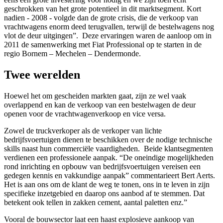
geschrokken van het grote potentieel in dit marktsegment. Kort
nadien - 2008 - volgde dan de grote crisis, die de verkoop van
vrachtwagens enorm deed terugvallen, terwijl de bestelwagens nog
vlot de deur uitgingen”. Deze ervaringen waren de aanloop om in
2011 de samenwerking met Fiat Professional op te starten in de
regio Bornem – Mechelen – Dendermonde.
Twee werelden
Hoewel het om gescheiden markten gaat, zijn ze wel vaak
overlappend en kan de verkoop van een bestelwagen de deur
openen voor de vrachtwagenverkoop en vice versa.
Zowel de truckverkoper als de verkoper van lichte
bedrijfsvoertuigen dienen te beschikken over de nodige technische
skills naast hun commerciële vaardigheden. Beide klantsegmenten
verdienen een professionele aanpak. “De oneindige mogelijkheden
rond inrichting en opbouw van bedrijfsvoertuigen vereisen een
gedegen kennis en vakkundige aanpak” commentarieert Bert Aerts.
Het is aan ons om de klant de weg te tonen, ons in te leven in zijn
specifieke inzetgebied en daarop ons aanbod af te stemmen. Dat
betekent ook tellen in zakken cement, aantal paletten enz.”
Vooral de bouwsector laat een haast explosieve aankoop van