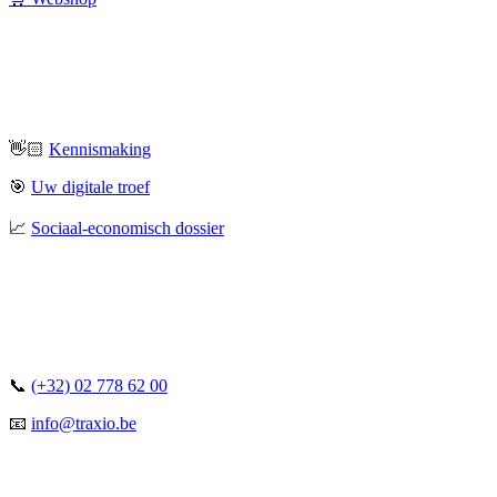
👋🏻
Kennismaking
🎯
Uw digitale troef
📈
Sociaal-economisch dossier
📞
(+32) 02 778 62 00
📧
info@traxio.be