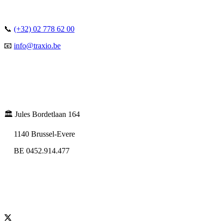
📞
(+32) 02 778 62 00
📧
info@traxio.be
🏛️ Jules Bordetlaan 164
1140 Brussel-Evere
BE 0452.914.477