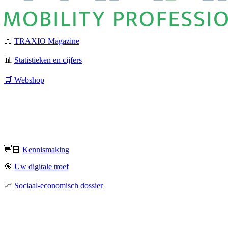
📖
TRAXIO Magazine
📊
Statistieken en cijfers
🛒 Webshop
👋🏻
Kennismaking
🎯
Uw digitale troef
📈
Sociaal-economisch dossier