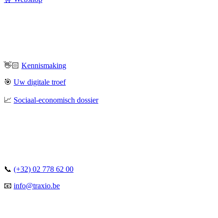
👋🏻
Kennismaking
🎯
Uw digitale troef
📈
Sociaal-economisch dossier
📞
(+32) 02 778 62 00
📧
info@traxio.be