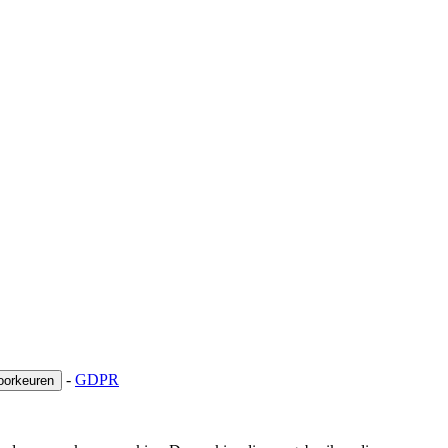
-
GDPR
oorkeuren