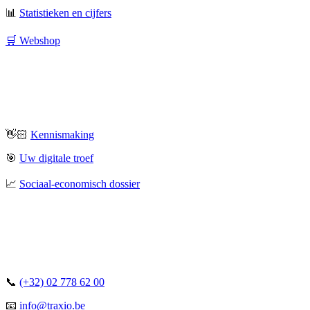
📊
Statistieken en cijfers
🛒 Webshop
👋🏻
Kennismaking
🎯
Uw digitale troef
📈
Sociaal-economisch dossier
📞
(+32) 02 778 62 00
📧
info@traxio.be