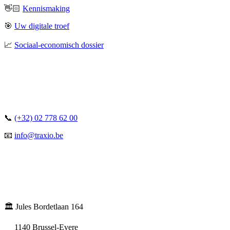
👋🏻
Kennismaking
🎯
Uw digitale troef
📈
Sociaal-economisch dossier
📞
(+32) 02 778 62 00
📧
info@traxio.be
🏛️ Jules Bordetlaan 164
1140 Brussel-Evere