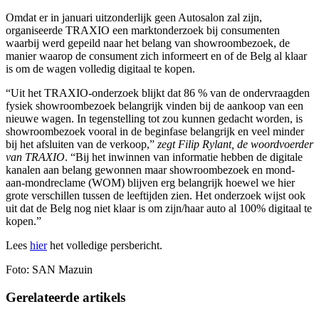
Omdat er in januari uitzonderlijk geen Autosalon zal zijn,
organiseerde TRAXIO een marktonderzoek bij consumenten
waarbij werd gepeild naar het belang van showroombezoek, de
manier waarop de consument zich informeert en of de Belg al klaar
is om de wagen volledig digitaal te kopen.
“Uit het TRAXIO-onderzoek blijkt dat 86 % van de ondervraagden
fysiek showroombezoek belangrijk vinden bij de aankoop van een
nieuwe wagen. In tegenstelling tot zou kunnen gedacht worden, is
showroombezoek vooral in de beginfase belangrijk en veel minder
bij het afsluiten van de verkoop,”
zegt Filip Rylant, de woordvoerder
van TRAXIO
. “Bij het inwinnen van informatie hebben de digitale
kanalen aan belang gewonnen maar showroombezoek en mond-
aan-mondreclame (WOM) blijven erg belangrijk hoewel we hier
grote verschillen tussen de leeftijden zien. Het onderzoek wijst ook
uit dat de Belg nog niet klaar is om zijn/haar auto al 100% digitaal te
kopen.”
Lees
hier
het volledige persbericht.
Foto: SAN Mazuin
Gerelateerde artikels