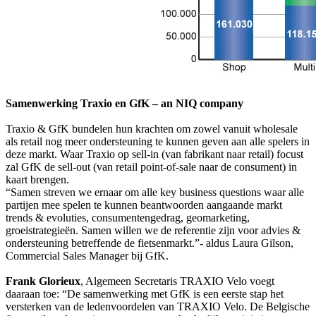
Samenwerking Traxio en GfK – an NIQ company
Traxio & GfK bundelen hun krachten om zowel vanuit wholesale
als retail nog meer ondersteuning te kunnen geven aan alle spelers in
deze markt. Waar Traxio op sell-in (van fabrikant naar retail) focust
zal GfK de sell-out (van retail point-of-sale naar de consument) in
kaart brengen.
“Samen streven we ernaar om alle key business questions waar alle
partijen mee spelen te kunnen beantwoorden aangaande markt
trends & evoluties, consumentengedrag, geomarketing,
groeistrategieën. Samen willen we de referentie zijn voor advies &
ondersteuning betreffende de fietsenmarkt.”- aldus Laura Gilson,
Commercial Sales Manager bij GfK.
Frank Glorieux
, Algemeen Secretaris TRAXIO Velo voegt
daaraan toe: “De samenwerking met GfK is een eerste stap het
versterken van de ledenvoordelen van TRAXIO Velo. De Belgische