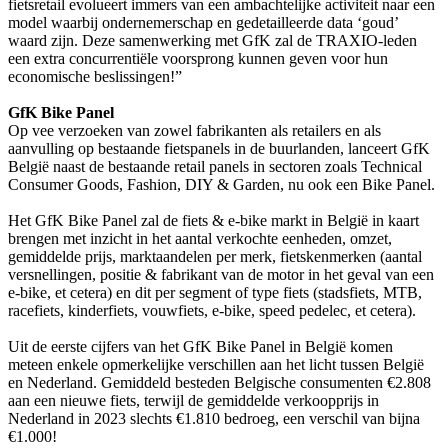
fietsretail evolueert immers van een ambachtelijke activiteit naar een
model waarbij ondernemerschap en gedetailleerde data ‘goud’
waard zijn. Deze samenwerking met GfK zal de TRAXIO-leden
een extra concurrentiële voorsprong kunnen geven voor hun
economische beslissingen!”
GfK Bike Panel
Op vee verzoeken van zowel fabrikanten als retailers en als
aanvulling op bestaande fietspanels in de buurlanden, lanceert GfK
België naast de bestaande retail panels in sectoren zoals Technical
Consumer Goods, Fashion, DIY & Garden, nu ook een Bike Panel.
Het GfK Bike Panel zal de fiets & e-bike markt in België in kaart
brengen met inzicht in het aantal verkochte eenheden, omzet,
gemiddelde prijs, marktaandelen per merk, fietskenmerken (aantal
versnellingen, positie & fabrikant van de motor in het geval van een
e-bike, et cetera) en dit per segment of type fiets (stadsfiets, MTB,
racefiets, kinderfiets, vouwfiets, e-bike, speed pedelec, et cetera).
Uit de eerste cijfers van het GfK Bike Panel in België komen
meteen enkele opmerkelijke verschillen aan het licht tussen België
en Nederland. Gemiddeld besteden Belgische consumenten €2.808
aan een nieuwe fiets, terwijl de gemiddelde verkoopprijs in
Nederland in 2023 slechts €1.810 bedroeg, een verschil van bijna
€1.000!