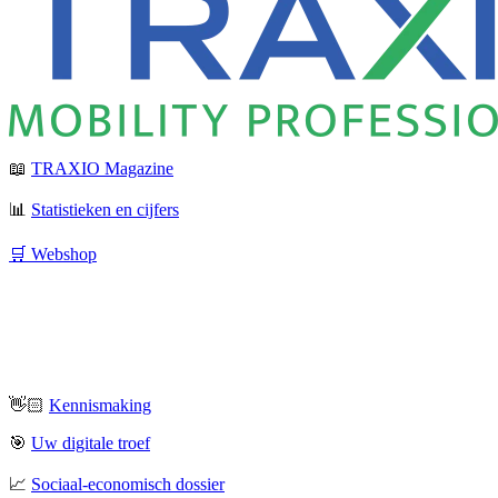
📖
TRAXIO Magazine
📊
Statistieken en cijfers
🛒 Webshop
👋🏻
Kennismaking
🎯
Uw digitale troef
📈
Sociaal-economisch dossier