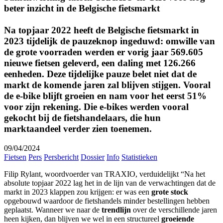
beter inzicht in de Belgische fietsmarkt
Na topjaar 2022 heeft de Belgische fietsmarkt in
2023 tijdelijk de pauzeknop ingeduwd: omwille van
de grote voorraden werden er vorig jaar
569.605
nieuwe fietsen
geleverd, een daling met 126.266
eenheden. Deze tijdelijke pauze belet niet dat de
markt de komende jaren zal blijven stijgen. Vooral
de e-bike blijft groeien en nam voor het eerst 51%
voor zijn rekening. Die e-bikes werden vooral
gekocht bij de fietshandelaars, die hun
marktaandeel verder zien toenemen.
09/04/2024
Fietsen
Pers
Persbericht
Dossier
Info
Statistieken
Filip Rylant, woordvoerder van TRAXIO, verduidelijkt “Na het
absolute topjaar 2022 lag het in de lijn van de verwachtingen dat de
markt in 2023 klappen zou krijgen: er was een
grote stock
opgebouwd waardoor de fietshandels minder bestellingen hebben
geplaatst. Wanneer we naar de
trendlijn
over de verschillende jaren
heen kijken, dan blijven we wel in een structureel
groeiende