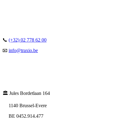
📞
(+32) 02 778 62 00
📧
info@traxio.be
🏛️ Jules Bordetlaan 164
1140 Brussel-Evere
BE 0452.914.477