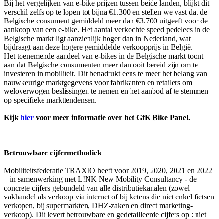
Bij het vergelijken van e-bike prijzen tussen beide landen, blijkt dit
verschil zelfs op te lopen tot bijna €1.300 en stellen we vast dat de
Belgische consument gemiddeld meer dan €3.700 uitgeeft voor de
aankoop van een e-bike. Het aantal verkochte speed pedelecs in de
Belgische markt ligt aanzienlijk hoger dan in Nederland, wat
bijdraagt aan deze hogere gemiddelde verkoopprijs in België.
Het toenemende aandeel van e-bikes in de Belgische markt toont
aan dat Belgische consumenten meer dan ooit bereid zijn om te
investeren in mobiliteit. Dit benadrukt eens te meer het belang van
nauwkeurige marktgegevens voor fabrikanten en retailers om
weloverwogen beslissingen te nemen en het aanbod af te stemmen
op specifieke markttendensen.
Kijk
hier
voor meer informatie over het GfK Bike Panel.
Betrouwbare cijfermethodiek
Mobiliteitsfederatie TRAXIO heeft voor 2019, 2020, 2021 en 2022
– in samenwerking met L!NK New Mobility Consultancy - de
concrete cijfers gebundeld van alle distributiekanalen (zowel
vakhandel als verkoop via internet of bij ketens die niet enkel fietsen
verkopen, bij supermarkten, DHZ-zaken en direct marketing-
verkoop). Dit levert betrouwbare en gedetailleerde cijfers op : niet