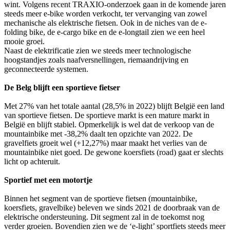
wint. Volgens recent TRAXIO-onderzoek gaan in de komende jaren
steeds meer e-bike worden verkocht, ter vervanging van zowel
mechanische als elektrische fietsen. Ook in de niches van de e-
folding bike, de e-cargo bike en de e-longtail zien we een heel
mooie groei.
Naast de elektrificatie zien we steeds meer technologische
hoogstandjes zoals naafversnellingen, riemaandrijving en
geconnecteerde systemen.
De Belg blijft een sportieve fietser
Met 27% van het totale aantal (28,5% in 2022) blijft België een land
van sportieve fietsen. De sportieve markt is een mature markt in
België en blijft stabiel. Opmerkelijk is wel dat de verkoop van de
mountainbike met -38,2% daalt ten opzichte van 2022. De
gravelfiets groeit wel (+12,27%) maar maakt het verlies van de
mountainbike niet goed. De gewone koersfiets (road) gaat er slechts
licht op achteruit.
Sportief met een motortje
Binnen het segment van de sportieve fietsen (mountainbike,
koersfiets, gravelbike) beleven we sinds 2021 de doorbraak van de
elektrische ondersteuning. Dit segment zal in de toekomst nog
verder groeien. Bovendien zien we de ‘e-light’ sportfiets steeds meer