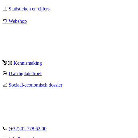
📊
Statistieken en cijfers
🛒 Webshop
👋🏻
Kennismaking
🎯
Uw digitale troef
📈
Sociaal-economisch dossier
📞
(+32) 02 778 62 00