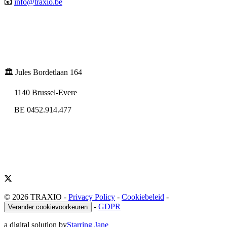
📧
info@traxio.be
🏛️ Jules Bordetlaan 164
1140 Brussel-Evere
BE 0452.914.477
© 2026 TRAXIO
-
Privacy Policy
-
Cookiebeleid
-
-
GDPR
Verander cookievoorkeuren
a digital solution by
Starring Jane