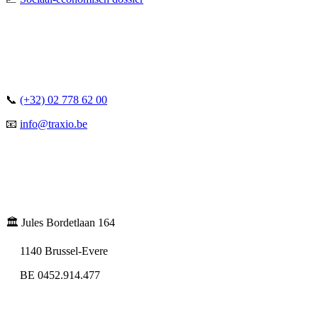
📞
(+32) 02 778 62 00
📧
info@traxio.be
🏛️ Jules Bordetlaan 164
1140 Brussel-Evere
BE 0452.914.477