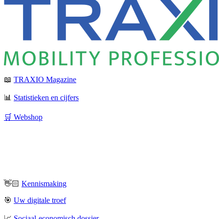
📖
TRAXIO Magazine
📊
Statistieken en cijfers
🛒 Webshop
👋🏻
Kennismaking
🎯
Uw digitale troef
📈
Sociaal-economisch dossier