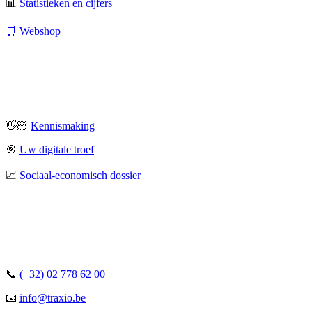
📊
Statistieken en cijfers
🛒 Webshop
👋🏻
Kennismaking
🎯
Uw digitale troef
📈
Sociaal-economisch dossier
📞
(+32) 02 778 62 00
📧
info@traxio.be