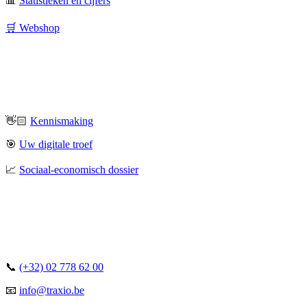
📊
Statistieken en cijfers
🛒 Webshop
👋🏻
Kennismaking
🎯
Uw digitale troef
📈
Sociaal-economisch dossier
📞
(+32) 02 778 62 00
📧
info@traxio.be