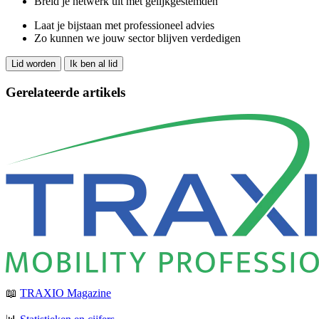
Breid je netwerk uit met gelijkgestemden
Laat je bijstaan met professioneel advies
Zo kunnen we jouw sector blijven verdedigen
Lid worden
Ik ben al lid
Gerelateerde artikels
📖
TRAXIO Magazine