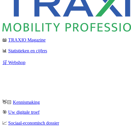
📖
TRAXIO Magazine
📊
Statistieken en cijfers
🛒 Webshop
👋🏻
Kennismaking
🎯
Uw digitale troef
📈
Sociaal-economisch dossier