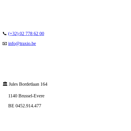
📞
(+32) 02 778 62 00
📧
info@traxio.be
🏛️ Jules Bordetlaan 164
1140 Brussel-Evere
BE 0452.914.477