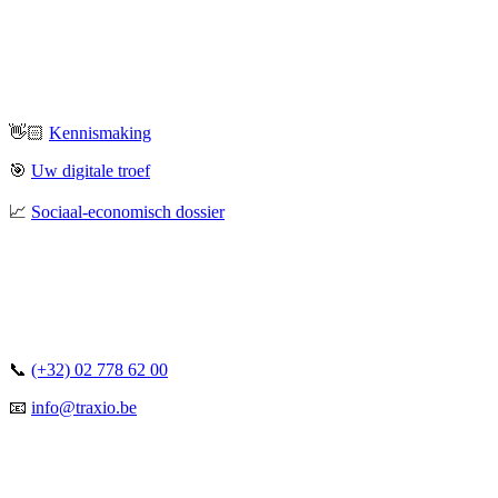
👋🏻
Kennismaking
🎯
Uw digitale troef
📈
Sociaal-economisch dossier
📞
(+32) 02 778 62 00
📧
info@traxio.be