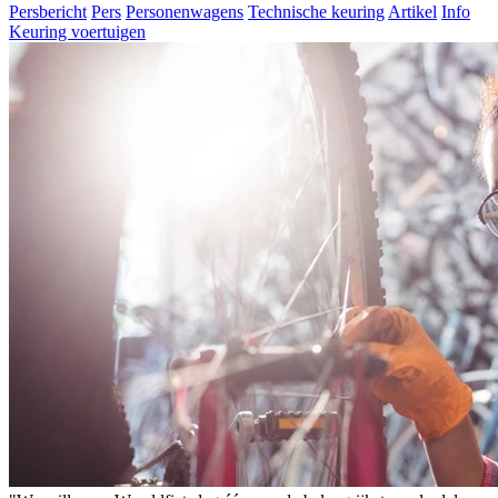
Persbericht
Pers
Personenwagens
Technische keuring
Artikel
Info
Keuring voertuigen