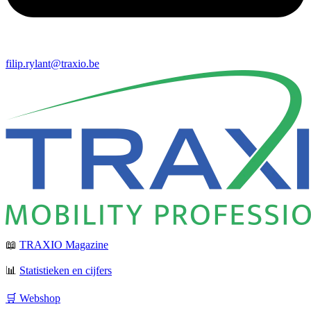
filip.rylant@traxio.be
📖
TRAXIO Magazine
📊
Statistieken en cijfers
🛒 Webshop