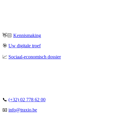
👋🏻
Kennismaking
🎯
Uw digitale troef
📈
Sociaal-economisch dossier
📞
(+32) 02 778 62 00
📧
info@traxio.be