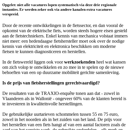
Opgelet: niet alle vacatures lopen systematisch via deze drie regionale
instanties. Er werden zeker ook via andere kanalen extra vacatures
verspreid.
Door de recente ontwikkelingen in de fietssector, en dan vooral de
opkomst van de elektrische fiets, worden steeds hogere eisen gesteld
aan de fietstechniekers. Enkel kennis van mechanica volstaat immers
niet meer: een hedendaagse fietshersteller moet ook over de nodige
kennis van elektriciteit en elektronica beschikken om moderne
fietsen te kunnen diagnosticeren en herstellen.
In de fietswereld liggen ook voor
werkzoekenden
heel wat kansen
om zich volop te ontwikkelen en zo mee in te spelen op de nieuwe
behoeften van een op duurzame mobiliteit gerichte samenleving.
Is de prijs van fietsherstellingen gerechtvaardigd?
De resultaten van de TRAXIO-enquête tonen aan dat - zowel in
Vlaanderen als in Wallonië - ongeveer 60% van de klanten bereid is
te investeren in kwaliteitsvolle herstellingen.
De gebruikelijke uurtarieven schommelen tussen 55 en 75 euro,
zowel in het noorden als in het zuiden van het land. De prijs voor
het herstellen van een fiets hangt af van een aantal factoren zoals de
aard van het vereiste werk, de gebruikte onderdelen – elk merk en