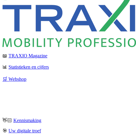
📖
TRAXIO Magazine
📊
Statistieken en cijfers
🛒 Webshop
👋🏻
Kennismaking
🎯
Uw digitale troef