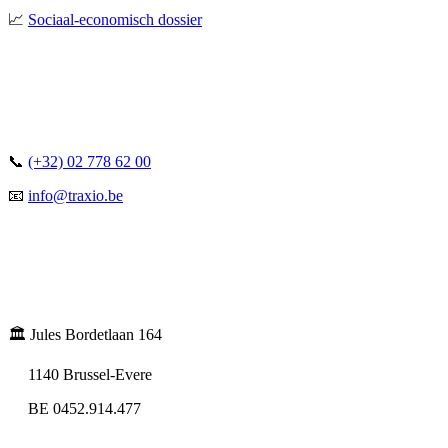
📈
Sociaal-economisch dossier
📞
(+32) 02 778 62 00
📧
info@traxio.be
🏛️ Jules Bordetlaan 164
1140 Brussel-Evere
BE 0452.914.477