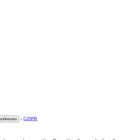
-
GDPR
oorkeuren