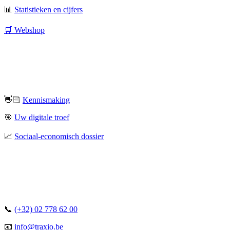
📊
Statistieken en cijfers
🛒 Webshop
👋🏻
Kennismaking
🎯
Uw digitale troef
📈
Sociaal-economisch dossier
📞
(+32) 02 778 62 00
📧
info@traxio.be