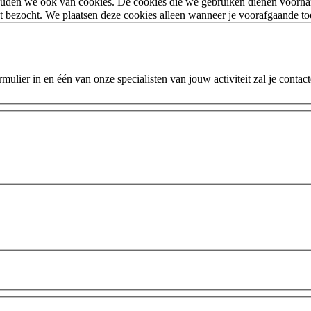
houden we ook van cookies. De cookies die we gebruiken dienen voorna
 bezocht. We plaatsen deze cookies alleen wanneer je voorafgaande t
ulier in en één van onze specialisten van jouw activiteit zal je contac