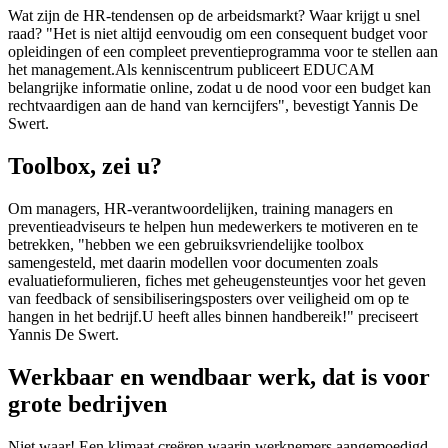
Wat zijn de HR-tendensen op de arbeidsmarkt? Waar krijgt u snel
raad? "Het is niet altijd eenvoudig om een consequent budget voor
opleidingen of een compleet preventieprogramma voor te stellen aan
het management.Als kenniscentrum publiceert EDUCAM
belangrijke informatie online, zodat u de nood voor een budget kan
rechtvaardigen aan de hand van kerncijfers", bevestigt Yannis De
Swert.
Toolbox, zei u?
Om managers, HR-verantwoordelijken, training managers en
preventieadviseurs te helpen hun medewerkers te motiveren en te
betrekken, "hebben we een gebruiksvriendelijke toolbox
samengesteld, met daarin modellen voor documenten zoals
evaluatieformulieren, fiches met geheugensteuntjes voor het geven
van feedback of sensibiliseringsposters over veiligheid om op te
hangen in het bedrijf.U heeft alles binnen handbereik!" preciseert
Yannis De Swert.
Werkbaar en wendbaar werk, dat is voor
grote bedrijven
Niet waar! Een klimaat creëren waarin werknemers aangemoedigd