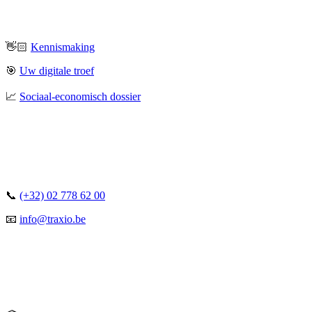
👋🏻
Kennismaking
🎯
Uw digitale troef
📈
Sociaal-economisch dossier
📞
(+32) 02 778 62 00
📧
info@traxio.be