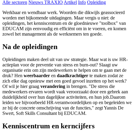
Alle sectoren
Nieuws TRAXIO
Artikel
Info
Opleiding
Werkbaar en wendbaar werk. Woorden die dikwijls geassocieerd
worden met bijkomende uitdagingen. Maar vergis u niet: de
opleidingen, het kenniscentrum en de gloednieuwe "toolbox" van
EDUCAM zijn eenvoudig en efficiënt om in te voeren, en komen
zowel het management als de werknemers ten goede.
Na de opleidingen
Opleidingen maken deel uit van uw strategie. Maar wat is uw HR-
actieplan voor de preventie van stress en burn-out? Slaagt uw
organisatie erin om zijn medewerkers te helpen om te gaan met de
druk? Hen
weerbaarder
en
daadkrachtiger
te maken zodat ze
zich elke dag opnieuw met een goed gevoel inzetten op het werk?
Of wil je hier graag
verandering
in brengen. "De stress die
medewerkers ervaren wordt vaak veroorzaakt door een gebrek aan
duidelijkheid over hun dagelijkse activiteiten, en hun job.Daarom
leiden we bijvoorbeeld HR-verantwoordelijken op en begeleiden we
ze bij de concrete omschrijving van de functies," zegt Yannis De
Swert, Soft Skills Consultant bij EDUCAM.
Kenniscentrum en kerncijfers