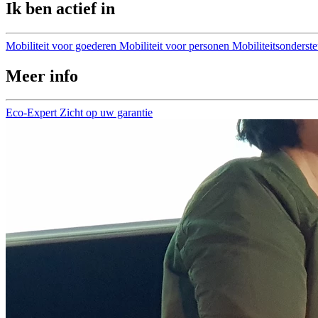
Ik ben actief in
Mobiliteit voor goederen
Mobiliteit voor personen
Mobiliteitsonderst
Meer info
Eco-Expert
Zicht op uw garantie