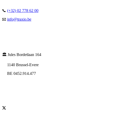
📞
(+32) 02 778 62 00
📧
info@traxio.be
🏛️ Jules Bordetlaan 164
1140 Brussel-Evere
BE 0452.914.477