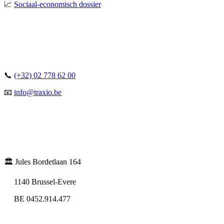
📈
Sociaal-economisch dossier
📞
(+32) 02 778 62 00
📧
info@traxio.be
🏛️ Jules Bordetlaan 164
1140 Brussel-Evere
BE 0452.914.477