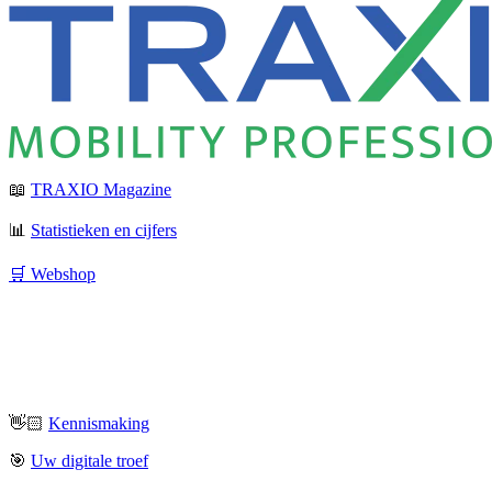
📖
TRAXIO Magazine
📊
Statistieken en cijfers
🛒 Webshop
👋🏻
Kennismaking
🎯
Uw digitale troef