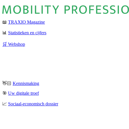
📖
TRAXIO Magazine
📊
Statistieken en cijfers
🛒 Webshop
👋🏻
Kennismaking
🎯
Uw digitale troef
📈
Sociaal-economisch dossier