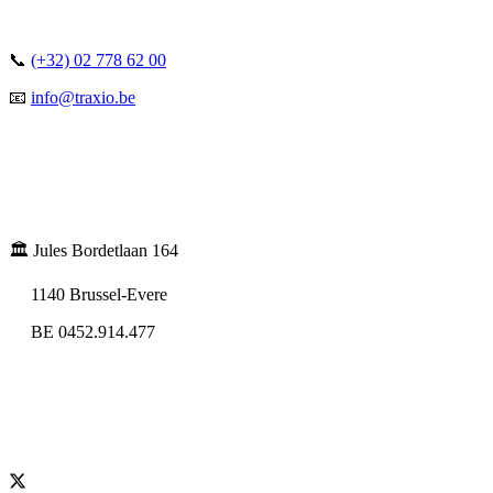
📞
(+32) 02 778 62 00
📧
info@traxio.be
🏛️ Jules Bordetlaan 164
1140 Brussel-Evere
BE 0452.914.477