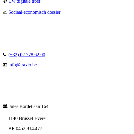
🎯
Uw digitale troef
📈
Sociaal-economisch dossier
📞
(+32) 02 778 62 00
📧
info@traxio.be
🏛️ Jules Bordetlaan 164
1140 Brussel-Evere
BE 0452.914.477