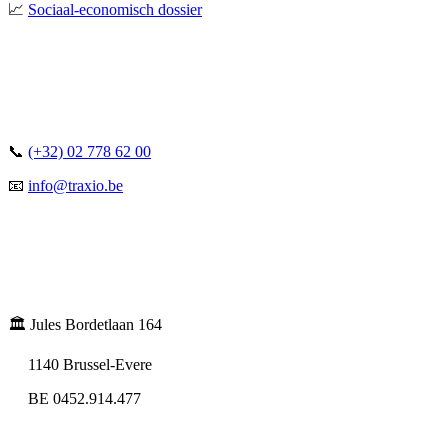
📈
Sociaal-economisch dossier
📞
(+32) 02 778 62 00
📧
info@traxio.be
🏛️ Jules Bordetlaan 164
1140 Brussel-Evere
BE 0452.914.477