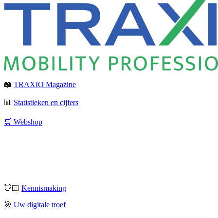
📖
TRAXIO Magazine
📊
Statistieken en cijfers
🛒 Webshop
👋🏻
Kennismaking
🎯
Uw digitale troef