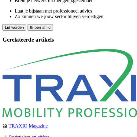
Breid je netwerk uit met gelijkgestemden
Laat je bijstaan met professioneel advies
Zo kunnen we jouw sector blijven verdedigen
Lid worden
Ik ben al lid
Gerelateerde artikels
📖
TRAXIO Magazine