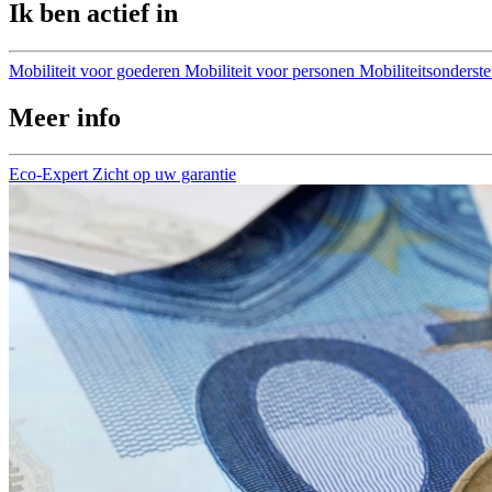
Ik ben actief in
Mobiliteit voor goederen
Mobiliteit voor personen
Mobiliteitsonderst
Meer info
Eco-Expert
Zicht op uw garantie