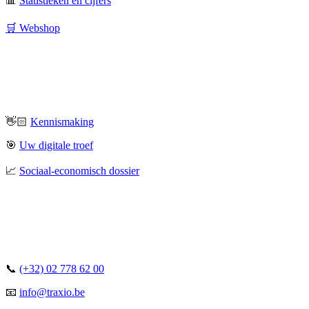
📊
Statistieken en cijfers
🛒 Webshop
👋🏻
Kennismaking
🎯
Uw digitale troef
📈
Sociaal-economisch dossier
📞
(+32) 02 778 62 00
📧
info@traxio.be