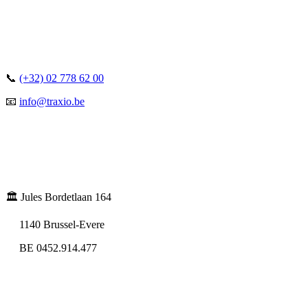
📞
(+32) 02 778 62 00
📧
info@traxio.be
🏛️ Jules Bordetlaan 164
1140 Brussel-Evere
BE 0452.914.477