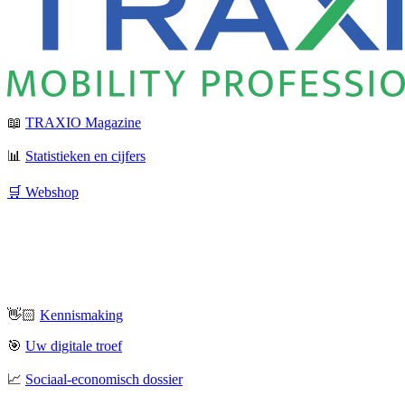
📖
TRAXIO Magazine
📊
Statistieken en cijfers
🛒 Webshop
👋🏻
Kennismaking
🎯
Uw digitale troef
📈
Sociaal-economisch dossier