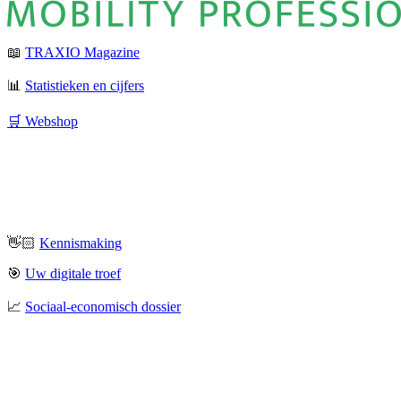
📖
TRAXIO Magazine
📊
Statistieken en cijfers
🛒 Webshop
👋🏻
Kennismaking
🎯
Uw digitale troef
📈
Sociaal-economisch dossier