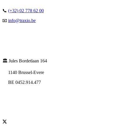
📞
(+32) 02 778 62 00
📧
info@traxio.be
🏛️ Jules Bordetlaan 164
1140 Brussel-Evere
BE 0452.914.477