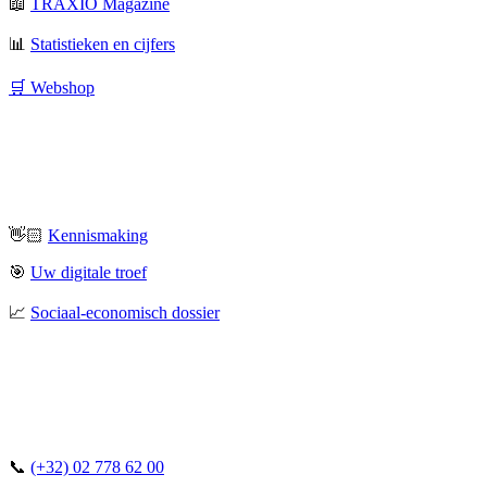
📖
TRAXIO Magazine
📊
Statistieken en cijfers
🛒 Webshop
👋🏻
Kennismaking
🎯
Uw digitale troef
📈
Sociaal-economisch dossier
📞
(+32) 02 778 62 00