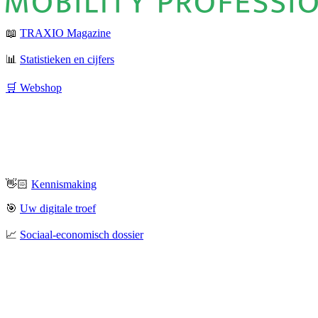
📖
TRAXIO Magazine
📊
Statistieken en cijfers
🛒 Webshop
👋🏻
Kennismaking
🎯
Uw digitale troef
📈
Sociaal-economisch dossier