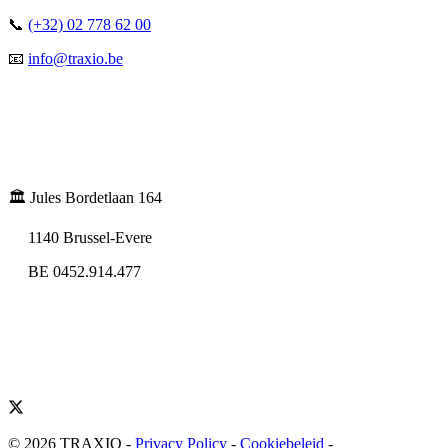
📞
(+32) 02 778 62 00
📧
info@traxio.be
🏛️ Jules Bordetlaan 164
1140 Brussel-Evere
BE 0452.914.477
© 2026 TRAXIO
-
Privacy Policy
-
Cookiebeleid
-