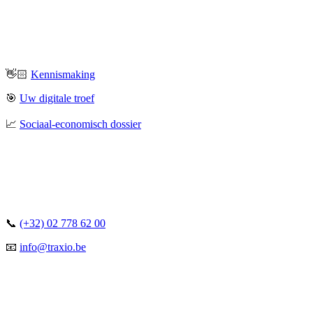
👋🏻
Kennismaking
🎯
Uw digitale troef
📈
Sociaal-economisch dossier
📞
(+32) 02 778 62 00
📧
info@traxio.be