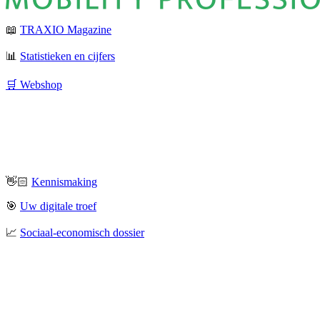
📖
TRAXIO Magazine
📊
Statistieken en cijfers
🛒 Webshop
👋🏻
Kennismaking
🎯
Uw digitale troef
📈
Sociaal-economisch dossier