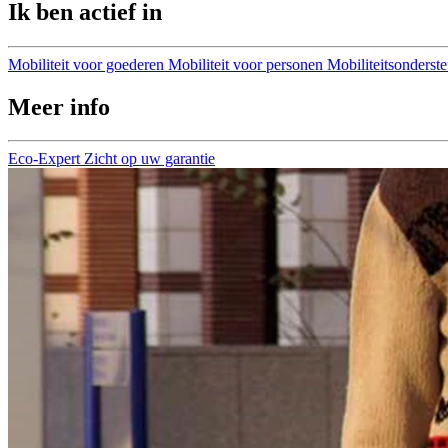
Ik ben actief in
Mobiliteit voor goederen
Mobiliteit voor personen
Mobiliteitsonderst
Meer info
Eco-Expert
Zicht op uw garantie