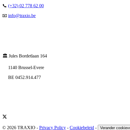
📞
(+32) 02 778 62 00
📧
info@traxio.be
🏛️ Jules Bordetlaan 164
1140 Brussel-Evere
BE 0452.914.477
© 2026 TRAXIO
-
Privacy Policy
-
Cookiebeleid
-
Verander cookiev