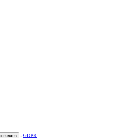
-
GDPR
oorkeuren