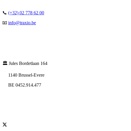
📞
(+32) 02 778 62 00
📧
info@traxio.be
🏛️ Jules Bordetlaan 164
1140 Brussel-Evere
BE 0452.914.477