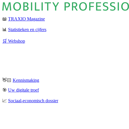
📖
TRAXIO Magazine
📊
Statistieken en cijfers
🛒 Webshop
👋🏻
Kennismaking
🎯
Uw digitale troef
📈
Sociaal-economisch dossier