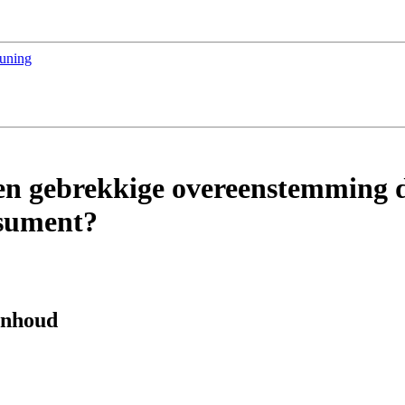
euning
en gebrekkige overeenstemming d
nsument?
 inhoud