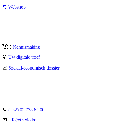
🛒 Webshop
👋🏻
Kennismaking
🎯
Uw digitale troef
📈
Sociaal-economisch dossier
📞
(+32) 02 778 62 00
📧
info@traxio.be