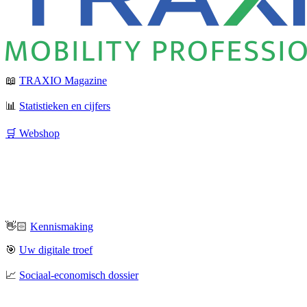
📖
TRAXIO Magazine
📊
Statistieken en cijfers
🛒 Webshop
👋🏻
Kennismaking
🎯
Uw digitale troef
📈
Sociaal-economisch dossier