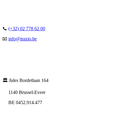
📞
(+32) 02 778 62 00
📧
info@traxio.be
🏛️ Jules Bordetlaan 164
1140 Brussel-Evere
BE 0452.914.477