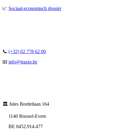
📈
Sociaal-economisch dossier
📞
(+32) 02 778 62 00
📧
info@traxio.be
🏛️ Jules Bordetlaan 164
1140 Brussel-Evere
BE 0452.914.477