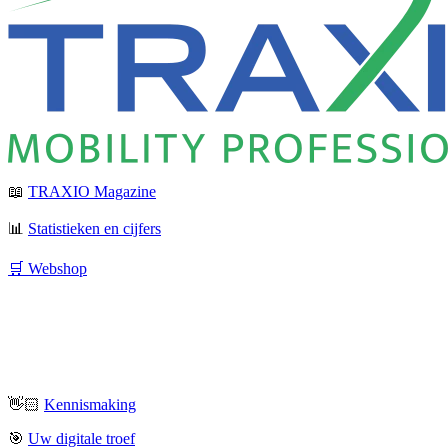
📖
TRAXIO Magazine
📊
Statistieken en cijfers
🛒 Webshop
👋🏻
Kennismaking
🎯
Uw digitale troef