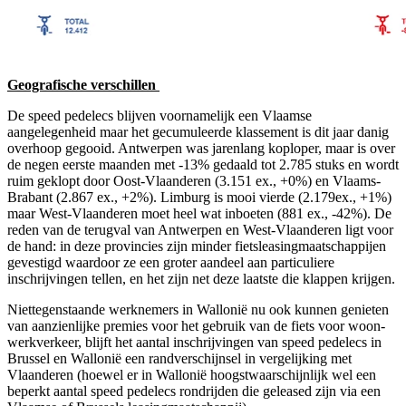
Geografische verschillen
De speed pedelecs blijven voornamelijk een Vlaamse
aangelegenheid maar het gecumuleerde klassement is dit jaar danig
overhoop gegooid. Antwerpen was jarenlang koploper, maar is over
de negen eerste maanden met -13% gedaald tot 2.785 stuks en wordt
ruim geklopt door Oost-Vlaanderen (3.151 ex., +0%) en Vlaams-
Brabant (2.867 ex., +2%). Limburg is mooi vierde (2.179ex., +1%)
maar West-Vlaanderen moet heel wat inboeten (881 ex., -42%). De
reden van de terugval van Antwerpen en West-Vlaanderen ligt voor
de hand: in deze provincies zijn minder fietsleasingmaatschappijen
gevestigd waardoor ze een groter aandeel aan particuliere
inschrijvingen tellen, en het zijn net deze laatste die klappen krijgen.
Niettegenstaande werknemers in Wallonië nu ook kunnen genieten
van aanzienlijke premies voor het gebruik van de fiets voor woon-
werkverkeer, blijft het aantal inschrijvingen van speed pedelecs in
Brussel en Wallonië een randverschijnsel in vergelijking met
Vlaanderen (hoewel er in Wallonië hoogstwaarschijnlijk wel een
beperkt aantal speed pedelecs rondrijden die geleased zijn via een