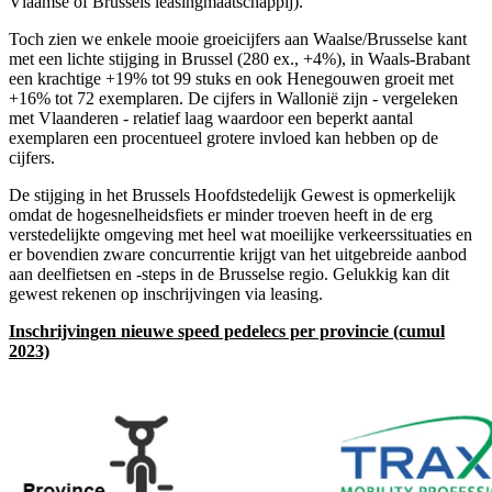
Vlaamse of Brussels leasingmaatschappij).
Toch zien we enkele mooie groeicijfers aan Waalse/Brusselse kant
met een lichte stijging in Brussel (280 ex., +4%), in Waals-Brabant
een krachtige +19% tot 99 stuks en ook Henegouwen groeit met
+16% tot 72 exemplaren. De cijfers in Wallonië zijn - vergeleken
met Vlaanderen - relatief laag waardoor een beperkt aantal
exemplaren een procentueel grotere invloed kan hebben op de
cijfers.
De stijging in het Brussels Hoofdstedelijk Gewest is opmerkelijk
omdat de hogesnelheidsfiets er minder troeven heeft in de erg
verstedelijkte omgeving met heel wat moeilijke verkeerssituaties en
er bovendien zware concurrentie krijgt van het uitgebreide aanbod
aan deelfietsen en -steps in de Brusselse regio. Gelukkig kan dit
gewest rekenen op inschrijvingen via leasing.
Inschrijvingen nieuwe speed pedelecs per provincie (cumul
2023)