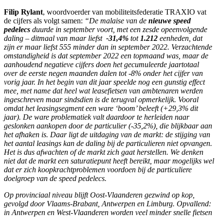
Filip Rylant
, woordvoerder van mobiliteitsfederatie TRAXIO vat
de cijfers als volgt samen:
“De malaise van de
nieuwe speed
pedelecs
duurde in september voort, met een zesde opeenvolgende
daling – ditmaal van maar liefst
-31,4%
tot
1.212
eenheden, dat
zijn er maar liefst 555 minder dan in september 2022. Verzachtende
omstandigheid is dat september 2022 een topmaand was, maar de
aanhoudend negatieve cijfers doen het gecumuleerde jaartotaal
over de eerste negen maanden dalen tot -8% onder het cijfer van
vorig jaar. In het begin van dit jaar speelde nog een gunstig effect
mee, met name dat heel wat leasefietsen van ambtenaren werden
ingeschreven maar sindsdien is de terugval opmerkelijk. Vooral
omdat het leasingsegment een ware ‘boom’ beleeft (+29,3% dit
jaar). De ware problematiek valt daardoor te herleiden naar
geslonken aankopen door de particulier (-35,2%), die blijkbaar aan
het afhaken is. Daar ligt de uitdaging van de markt: de stijging van
het aantal leasings kan de daling bij de particulieren niet opvangen.
Het is dus afwachten of de markt zich gaat herstellen. We denken
niet dat de markt een saturatiepunt heeft bereikt, maar mogelijks wel
dat er zich koopkrachtproblemen voordoen bij de particuliere
doelgroep van de speed pedelecs.
Op provinciaal niveau blijft Oost-Vlaanderen gezwind op kop,
gevolgd door Vlaams-Brabant, Antwerpen en Limburg. Opvallend:
in Antwerpen en West-Vlaanderen worden veel minder snelle fietsen