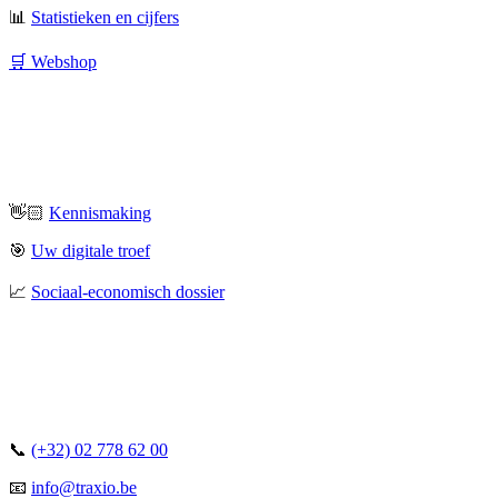
📊
Statistieken en cijfers
🛒 Webshop
👋🏻
Kennismaking
🎯
Uw digitale troef
📈
Sociaal-economisch dossier
📞
(+32) 02 778 62 00
📧
info@traxio.be