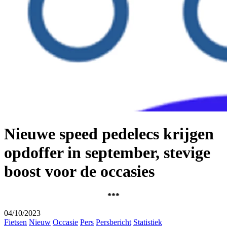
Nieuwe speed pedelecs krijgen
opdoffer in september, stevige
boost voor de occasies
***
04/10/2023
Fietsen
Nieuw
Occasie
Pers
Persbericht
Statistiek