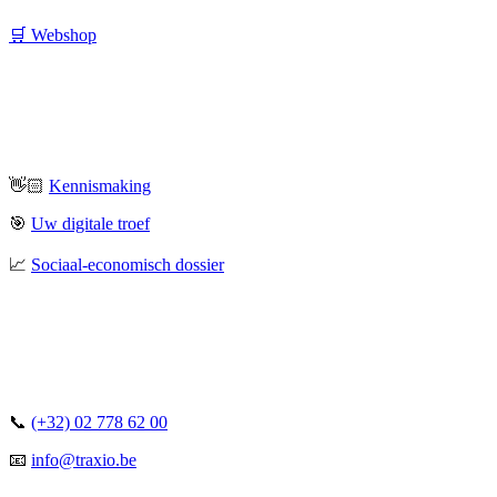
🛒 Webshop
👋🏻
Kennismaking
🎯
Uw digitale troef
📈
Sociaal-economisch dossier
📞
(+32) 02 778 62 00
📧
info@traxio.be