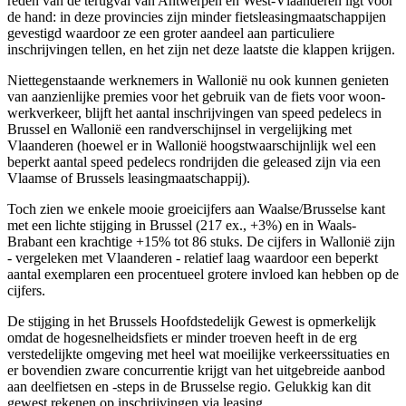
reden van de terugval van Antwerpen en West-Vlaanderen ligt voor
de hand: in deze provincies zijn minder fietsleasingmaatschappijen
gevestigd waardoor ze een groter aandeel aan particuliere
inschrijvingen tellen, en het zijn net deze laatste die klappen krijgen.
Niettegenstaande werknemers in Wallonië nu ook kunnen genieten
van aanzienlijke premies voor het gebruik van de fiets voor woon-
werkverkeer, blijft het aantal inschrijvingen van speed pedelecs in
Brussel en Wallonië een randverschijnsel in vergelijking met
Vlaanderen (hoewel er in Wallonië hoogstwaarschijnlijk wel een
beperkt aantal speed pedelecs rondrijden die geleased zijn via een
Vlaamse of Brussels leasingmaatschappij).
Toch zien we enkele mooie groeicijfers aan Waalse/Brusselse kant
met een lichte stijging in Brussel (217 ex., +3%) en in Waals-
Brabant een krachtige +15% tot 86 stuks. De cijfers in Wallonië zijn
- vergeleken met Vlaanderen - relatief laag waardoor een beperkt
aantal exemplaren een procentueel grotere invloed kan hebben op de
cijfers.
De stijging in het Brussels Hoofdstedelijk Gewest is opmerkelijk
omdat de hogesnelheidsfiets er minder troeven heeft in de erg
verstedelijkte omgeving met heel wat moeilijke verkeerssituaties en
er bovendien zware concurrentie krijgt van het uitgebreide aanbod
aan deelfietsen en -steps in de Brusselse regio. Gelukkig kan dit
gewest rekenen op inschrijvingen via leasing.