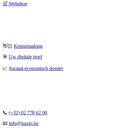
🛒 Webshop
👋🏻
Kennismaking
🎯
Uw digitale troef
📈
Sociaal-economisch dossier
📞
(+32) 02 778 62 00
📧
info@traxio.be