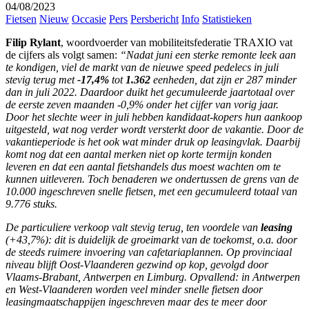
04/08/2023
Fietsen
Nieuw
Occasie
Pers
Persbericht
Info
Statistieken
Filip Rylant
, woordvoerder van mobiliteitsfederatie TRAXIO vat
de cijfers als volgt samen:
“Nadat juni een sterke remonte leek aan
te kondigen, viel de markt van de nieuwe speed pedelecs in juli
stevig terug met
-17,4%
tot
1.362
eenheden, dat zijn er 287 minder
dan in juli 2022. Daardoor duikt het gecumuleerde jaartotaal over
de eerste zeven maanden -0,9% onder het cijfer van vorig jaar.
Door het slechte weer in juli hebben kandidaat-kopers hun aankoop
uitgesteld, wat nog verder wordt versterkt door de vakantie. Door de
vakantieperiode is het ook wat minder druk op leasingvlak. Daarbij
komt nog dat een aantal merken niet op korte termijn konden
leveren en dat een aantal fietshandels dus moest wachten om te
kunnen uitleveren. Toch benaderen we ondertussen de grens van de
10.000 ingeschreven snelle fietsen, met een gecumuleerd totaal van
9.776 stuks.
De particuliere verkoop valt stevig terug, ten voordele van
leasing
(+43,7%): dit is duidelijk de groeimarkt van de toekomst, o.a. door
de steeds ruimere invoering van cafetariaplannen. Op provinciaal
niveau blijft Oost-Vlaanderen gezwind op kop, gevolgd door
Vlaams-Brabant, Antwerpen en Limburg. Opvallend: in Antwerpen
en West-Vlaanderen worden veel minder snelle fietsen door
leasingmaatschappijen ingeschreven maar des te meer door