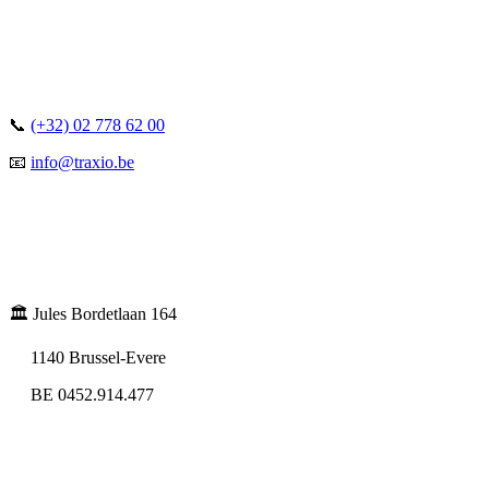
📞
(+32) 02 778 62 00
📧
info@traxio.be
🏛️ Jules Bordetlaan 164
1140 Brussel-Evere
BE 0452.914.477