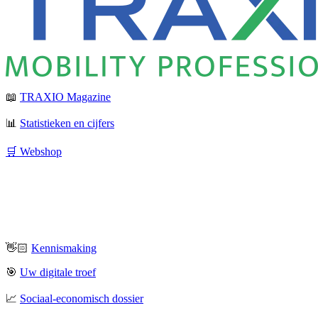
📖
TRAXIO Magazine
📊
Statistieken en cijfers
🛒 Webshop
👋🏻
Kennismaking
🎯
Uw digitale troef
📈
Sociaal-economisch dossier