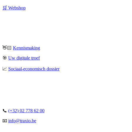
🛒 Webshop
👋🏻
Kennismaking
🎯
Uw digitale troef
📈
Sociaal-economisch dossier
📞
(+32) 02 778 62 00
📧
info@traxio.be