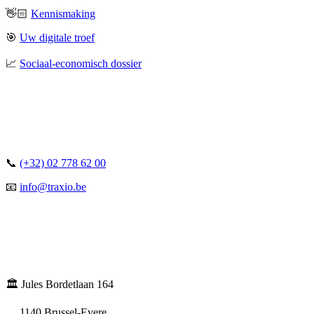
👋🏻
Kennismaking
🎯
Uw digitale troef
📈
Sociaal-economisch dossier
📞
(+32) 02 778 62 00
📧
info@traxio.be
🏛️ Jules Bordetlaan 164
1140 Brussel-Evere