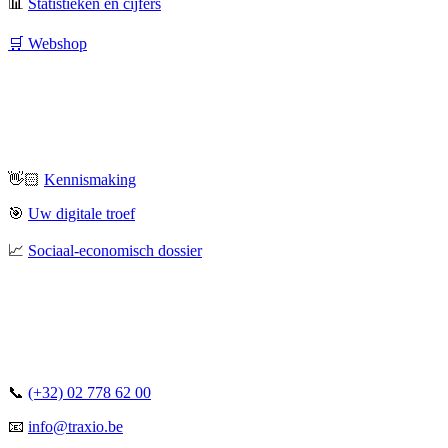
📊
Statistieken en cijfers
🛒 Webshop
👋🏻
Kennismaking
🎯
Uw digitale troef
📈
Sociaal-economisch dossier
📞
(+32) 02 778 62 00
📧
info@traxio.be