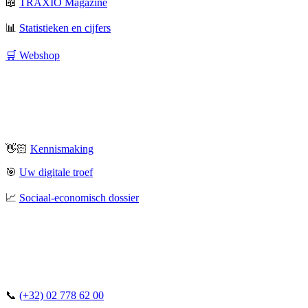
📖
TRAXIO Magazine
📊
Statistieken en cijfers
🛒 Webshop
👋🏻
Kennismaking
🎯
Uw digitale troef
📈
Sociaal-economisch dossier
📞
(+32) 02 778 62 00