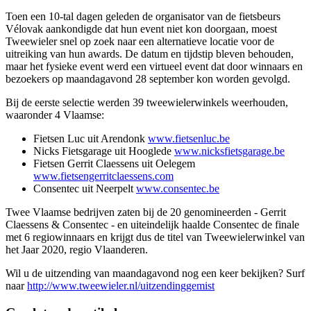
Toen een 10-tal dagen geleden de organisator van de fietsbeurs
Vélovak aankondigde dat hun event niet kon doorgaan, moest
Tweewieler snel op zoek naar een alternatieve locatie voor de
uitreiking van hun awards. De datum en tijdstip bleven behouden,
maar het fysieke event werd een virtueel event dat door winnaars en
bezoekers op maandagavond 28 september kon worden gevolgd.
Bij de eerste selectie werden 39 tweewielerwinkels weerhouden,
waaronder 4 Vlaamse:
Fietsen Luc uit Arendonk
www.fietsenluc.be
Nicks Fietsgarage uit Hooglede
www.nicksfietsgarage.be
Fietsen Gerrit Claessens uit Oelegem
www.fietsengerritclaessens.com
Consentec uit Neerpelt
www.consentec.be
Twee Vlaamse bedrijven zaten bij de 20 genomineerden - Gerrit
Claessens & Consentec - en uiteindelijk haalde Consentec de finale
met 6 regiowinnaars en krijgt dus de titel van Tweewielerwinkel van
het Jaar 2020, regio Vlaanderen.
Wil u de uitzending van maandagavond nog een keer bekijken? Surf
naar
http://www.tweewieler.nl/uitzendinggemist