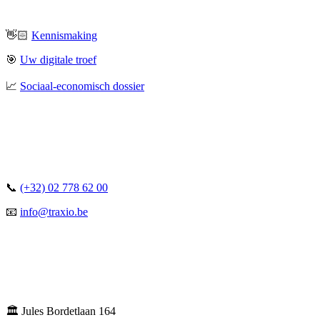
👋🏻
Kennismaking
🎯
Uw digitale troef
📈
Sociaal-economisch dossier
📞
(+32) 02 778 62 00
📧
info@traxio.be
🏛️ Jules Bordetlaan 164