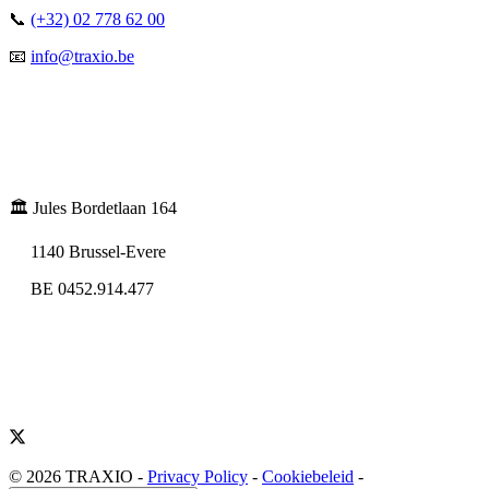
📞
(+32) 02 778 62 00
📧
info@traxio.be
🏛️ Jules Bordetlaan 164
1140 Brussel-Evere
BE 0452.914.477
© 2026 TRAXIO
-
Privacy Policy
-
Cookiebeleid
-