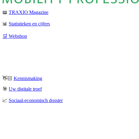
📖
TRAXIO Magazine
📊
Statistieken en cijfers
🛒 Webshop
👋🏻
Kennismaking
🎯
Uw digitale troef
📈
Sociaal-economisch dossier