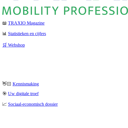
📖
TRAXIO Magazine
📊
Statistieken en cijfers
🛒 Webshop
👋🏻
Kennismaking
🎯
Uw digitale troef
📈
Sociaal-economisch dossier