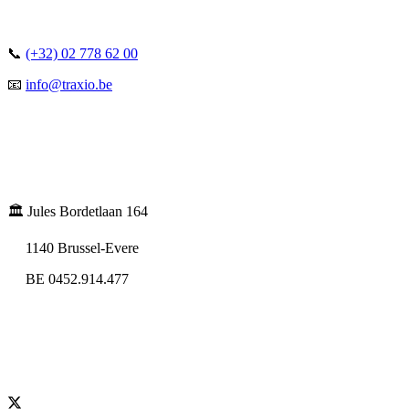
📞
(+32) 02 778 62 00
📧
info@traxio.be
🏛️ Jules Bordetlaan 164
1140 Brussel-Evere
BE 0452.914.477