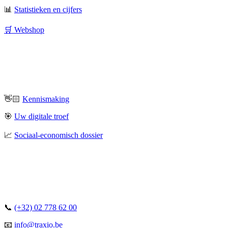
📊
Statistieken en cijfers
🛒 Webshop
👋🏻
Kennismaking
🎯
Uw digitale troef
📈
Sociaal-economisch dossier
📞
(+32) 02 778 62 00
📧
info@traxio.be