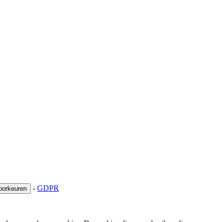
-
GDPR
oorkeuren