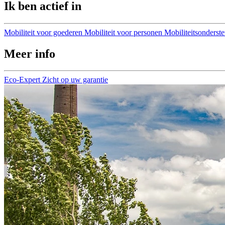
Ik ben actief in
Mobiliteit voor goederen
Mobiliteit voor personen
Mobiliteitsonderst
Meer info
Eco-Expert
Zicht op uw garantie