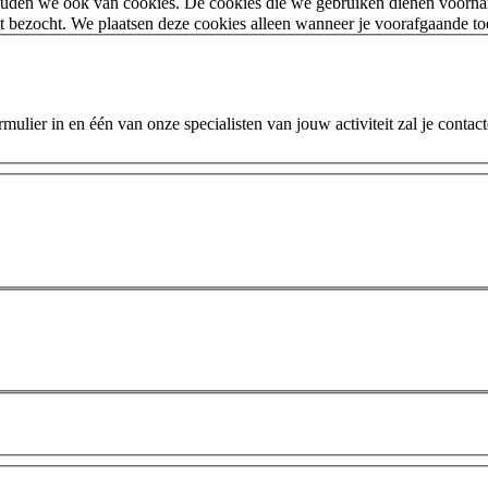
houden we ook van cookies. De cookies die we gebruiken dienen voorna
 bezocht. We plaatsen deze cookies alleen wanneer je voorafgaande t
ulier in en één van onze specialisten van jouw activiteit zal je contac